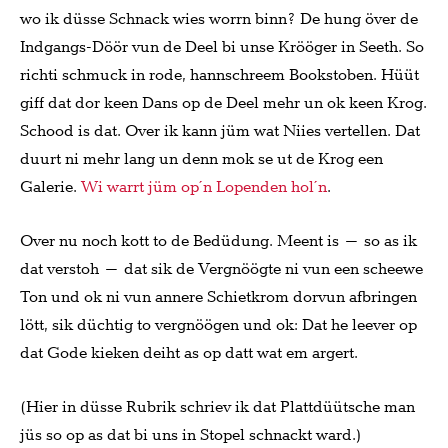
wo ik düsse Schnack wies worrn binn? De hung över de
Indgangs-Döör vun de Deel bi unse Krööger in Seeth. So
richti schmuck in rode, hannschreem Bookstoben. Hüüt
giff dat dor keen Dans op de Deel mehr un ok keen Krog.
Schood is dat. Over ik kann jüm wat Niies vertellen. Dat
duurt ni mehr lang un denn mok se ut de Krog een
Galerie.
Wi warrt jüm op´n Lopenden hol´n
.
Over nu noch kott to de Bedüdung. Meent is – so as ik
dat verstoh – dat sik de Vergnöögte ni vun een scheewe
Ton und ok ni vun annere Schietkrom dorvun afbringen
lött, sik düchtig to vergnöögen und ok: Dat he leever op
dat Gode kieken deiht as op datt wat em argert.
(Hier in düsse Rubrik schriev ik dat Plattdüütsche man
jüs so op as dat bi uns in Stopel schnackt ward.)