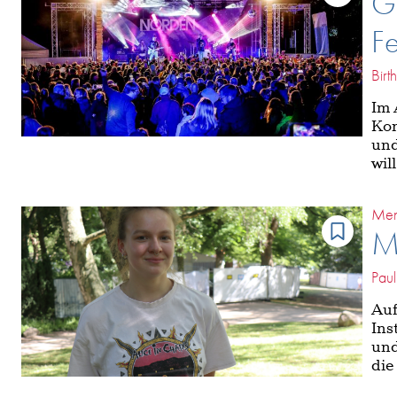
G
Fe
Birt
Im 
Kon
und
wil
Men
Me
Paul
Auf
Ins
und
die