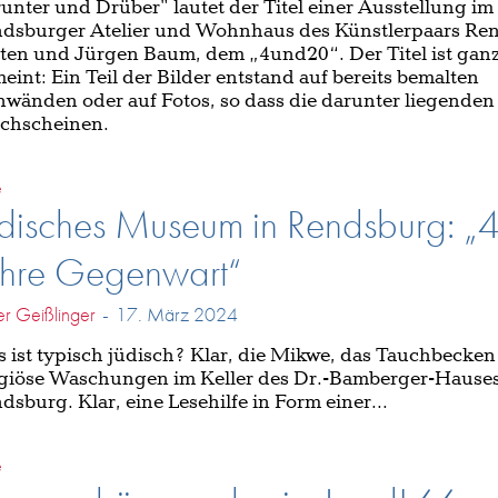
unter und Drüber" lautet der Titel einer Ausstellung im
dsburger Atelier und Wohnhaus des Künstlerpaars Ren
ten und Jürgen Baum, dem „4und20“. Der Titel ist ganz
eint: Ein Teil der Bilder entstand auf bereits bemalten
nwänden oder auf Fotos, so dass die darunter liegenden
chscheinen.
e
üdisches Museum in Rendsburg: „
ahre Gegenwart“
er Geißlinger
-
17. März 2024
 ist typisch jüdisch? Klar, die Mikwe, das Tauchbecken
igiöse Waschungen im Keller des Dr.-Bamberger-Hauses
dsburg. Klar, eine Lesehilfe in Form einer...
e