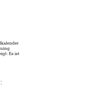
alkalender
nning
gt: Es ist
: