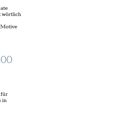
ate
 wörtlich
 Motive
400
 für
 in