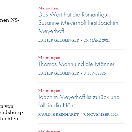
Menschen
Das Wort hat die Romanfigur:
denen NS-
Susanne Meyerhoff liest Joachim
Meyerhoff
ESTHER GEISSLINGER
-
25. MÄRZ 2025
Meinungen
Thomas Mann und die Männer
ESTHER GEISSLINGER
-
3. JUNI 2025
Meinungen
Joachim Meyerhoff ist zurück und
s
fällt in die Höhe
en von
Rendsburg-
PAULINE REINHARDT
-
7. NOVEMBER 2024
chichten