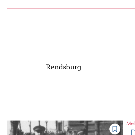
E
Nich
Mel
„D