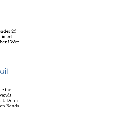
ender 25
isiert
leben! Wer
ait
ie ihr
ewandt
eit. Denn
eren Bands.