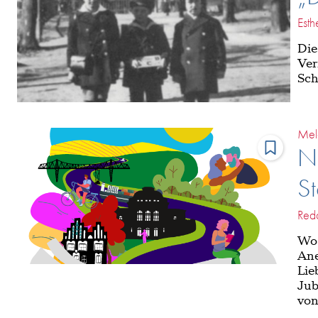
Esth
Die
Ver
Sch
Mel
N
St
Reda
Wo 
Ane
Lie
Jub
von