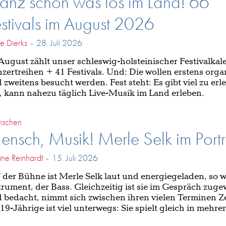
anz schön was los im Land! 66
stivals im August 2026
he Dierks
-
28. Juli 2026
August zählt unser schleswig-holsteinischer Festivalkal
zertreihen + 41 Festivals. Und: Die wollen erstens organ
 zweitens besucht werden. Fest steht: Es gibt viel zu er
l, kann nahezu täglich Live-Musik im Land erleben.
schen
nsch, Musik! Merle Selk im Portr
ine Reinhardt
-
15. Juli 2026
 der Bühne ist Merle Selk laut und energiegeladen, so w
trument, der Bass. Gleichzeitig ist sie im Gespräch zug
 bedacht, nimmt sich zwischen ihren vielen Terminen Z
 19-Jährige ist viel unterwegs: Sie spielt gleich in mehr