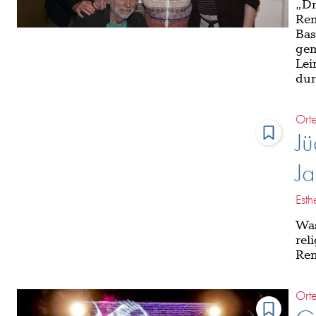
„Dr
Ren
Bas
gem
Lei
dur
Ort
J
J
Esth
Was
rel
Ren
Ort