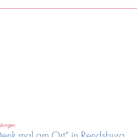
rgebnisse -
Rendsbu
t das Richtige dabei? Versuchen sie es mit einem anderen Suchbeg
dungen
enk mal am Ort“ in Rendsburg