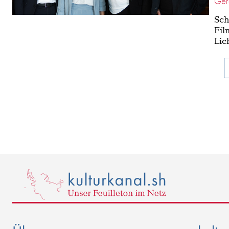
Ger
Sch
Fil
Lic