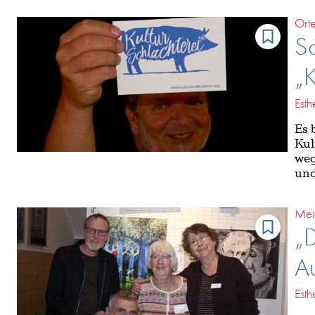
Ort
So
„K
Esth
Es 
Kul
weg
und
Mei
„D
Au
Esth