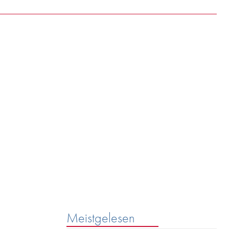
rg
SEARCH
riff.
Meistgelesen