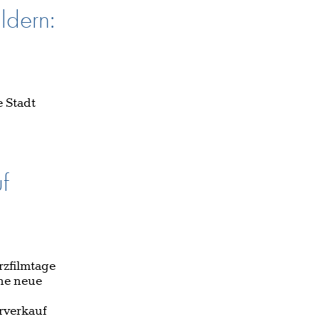
ldern:
 Stadt
f
rzfilmtage
ne neue
rverkauf