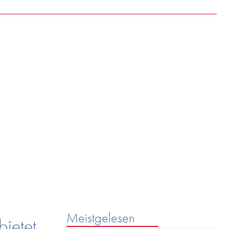
rg
SEARCH
riff.
Meistgelesen
bietet