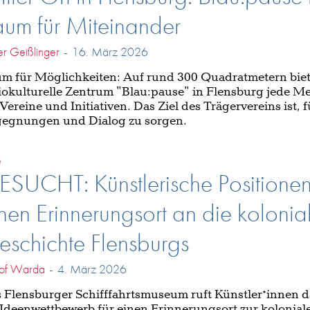
um für Miteinander
er Geißlinger
-
16. März 2026
m für Möglichkeiten: Auf rund 300 Quadratmetern biet
iokulturelle Zentrum "Blau:pause" in Flensburg jede M
 Vereine und Initiativen. Das Ziel des Trägervereins ist, f
egnungen und Dialog zu sorgen.
e
SUCHT: Künstlerische Positionen
nen Erinnerungsort an die kolonia
schichte Flensburgs
tof Warda
-
4. März 2026
 Flensburger Schifffahrtsmuseum ruft Künstler*innen d
Ideenwettbewerb für einen Erinnerungsort zur kolonial