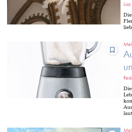
Lis
Die
Fle
lie
Mel
Au
un
Reda
Die
Leb
kom
Aus
lau
Mel