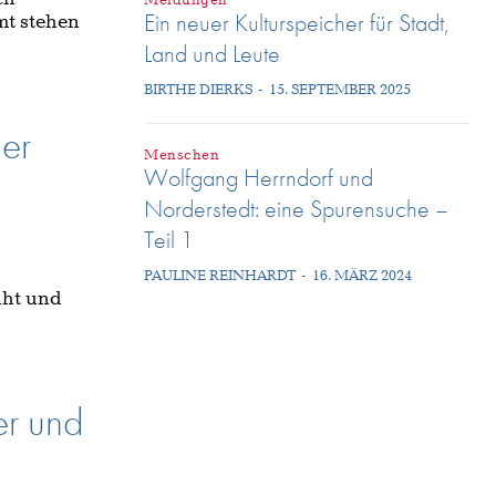
Meldungen
Ein neuer Kulturspeicher für Stadt,
mt stehen
Land und Leute
BIRTHE DIERKS
-
15. SEPTEMBER 2025
der
Menschen
Wolfgang Herrndorf und
Norderstedt: eine Spurensuche –
Teil 1
PAULINE REINHARDT
-
16. MÄRZ 2024
üht und
er und