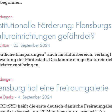
 begonnen.
dungen
stitutionelle Förderung: Flensburgs
ltureinrichtungen gefährdet?
ktion
-
25. September 2024
utliche Einsparungen" auch im Kulturbereich, verlangt
waltung der Fördestadt. Das könnte einige Kultureinri
Existenznot bringen.
dungen
ensburg hat eine Freiraumgalerie
he Dierks
-
4. September 2024
D:SYD heißt die erste deutsch-dänische Freiraumgaler
an Art, die seit Juni 2024 in Flensburg „wächst“. Als