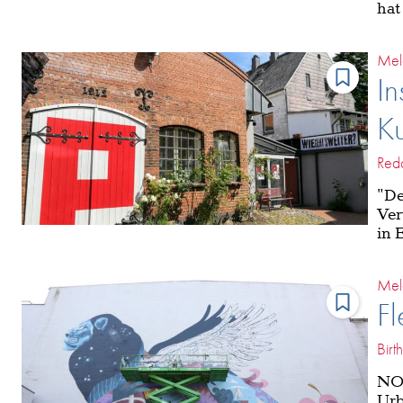
hat
Mel
In
Ku
Reda
"De
Ver
in 
Mel
Fl
Birt
NOR
Urb