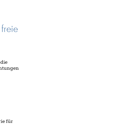
 freie
 die
chtungen
ie für