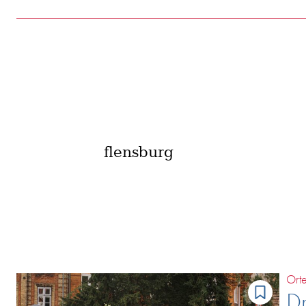
E
Nich
Ort
Dr