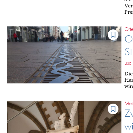
Ver
Pre
Ort
Or
S
Lis
Die
Hau
wir
Mei
Zw
w