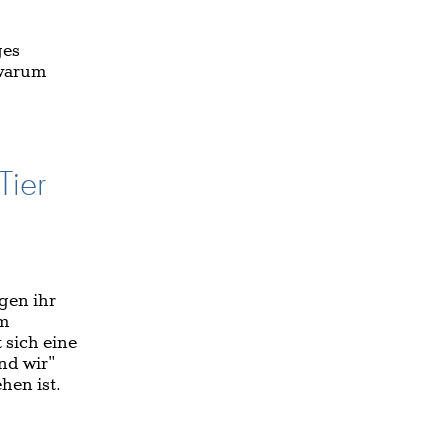
ges
 warum
Tier
gen ihr
em
 sich eine
nd wir"
hen ist.