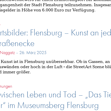
gangenheit der Stadt Flensburg teilzunehmen. Insgesa
isgelder in Höhe von 6.000 Euro zur Verfügung.
e
tsbilder: Flensburg – Kunst an je
traßenecke
a Naggatz
-
26. März 2025
 Kunst ist in Flensburg unübersehbar. Ob in Gassen, an
swänden oder hoch in der Luft - die StreetArt Szene bl
d immer größer.
nungen
ischen Leben und Tod – „Das Ti
ir“ im Museumsberg Flensburg