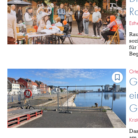
Ra
Esth
Rau
soz
für
Beg
Ort
GE
ei
Ge
Kris
Das
am 