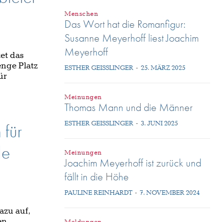
Menschen
Das Wort hat die Romanfigur:
Susanne Meyerhoff liest Joachim
Meyerhoff
et das
enge Platz
ESTHER GEISSLINGER
-
25. MÄRZ 2025
ür
Meinungen
Thomas Mann und die Männer
ESTHER GEISSLINGER
-
3. JUNI 2025
 für
le
Meinungen
Joachim Meyerhoff ist zurück und
fällt in die Höhe
PAULINE REINHARDT
-
7. NOVEMBER 2024
azu auf,
en