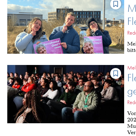
Me
Fl
Reda
Meh
bit
Mel
Fl
ge
Reda
Vom
202
Mus
Ver