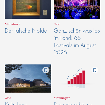
Miniaturen
Orte
Der falsche Nolde
Ganz schön was los
im Land! 66
Festivals im August
2026
Orte
Meinungen
Kulturhaus
Die unterschätzte