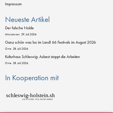
Impressum
Neueste Artikel
Der falsche Nolde
Miniaturen
29. Juli 2026
Ganz schön was los im Land! 66 Festivals im August 2026
Orte
28. Juli 2026
Kulturhaus Schleswig: Asbest stoppt die Arbeiten
Orte
28. Juli 2026
In Kooperation mit
sch
l
eswig
-
h
o
lstein.sh
D
AS
K
U
L
T
URPO
R
T
AL FÜR DEN NORDEN