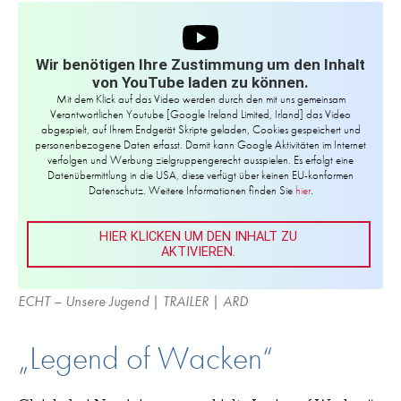
Wir benötigen Ihre Zustimmung um den Inhalt
von YouTube laden zu können.
Mit dem Klick auf das Video werden durch den mit uns gemeinsam
Verantwortlichen Youtube [Google Ireland Limited, Irland] das Video
abgespielt, auf Ihrem Endgerät Skripte geladen, Cookies gespeichert und
personenbezogene Daten erfasst. Damit kann Google Aktivitäten im Internet
verfolgen und Werbung zielgruppengerecht ausspielen. Es erfolgt eine
Datenübermittlung in die USA, diese verfügt über keinen EU-konformen
Datenschutz. Weitere Informationen finden Sie
hier
.
HIER KLICKEN UM DEN INHALT ZU
AKTIVIEREN.
ECHT – Unsere Jugend | TRAILER | ARD
„Legend of Wacken“