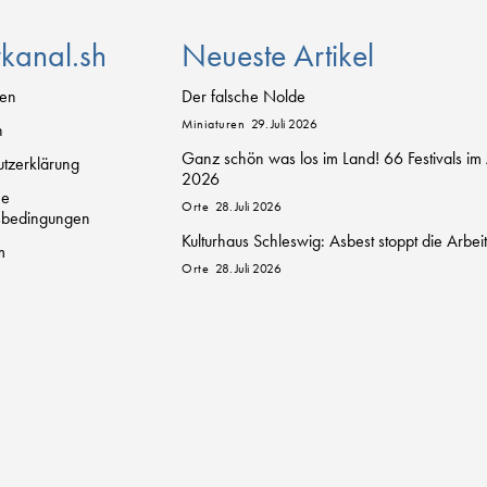
rkanal.sh
Neueste Artikel
zen
Der falsche Nolde
Miniaturen
29. Juli 2026
n
Ganz schön was los im Land! 66 Festivals im
tzerklärung
2026
ne
Orte
28. Juli 2026
sbedingungen
Kulturhaus Schleswig: Asbest stoppt die Arbei
m
Orte
28. Juli 2026