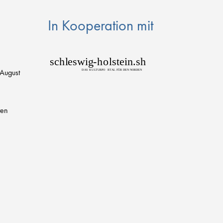
In Kooperation mit
sch
l
eswig
-
h
o
lstein.sh
 August
D
AS
K
U
L
T
URPO
R
T
AL FÜR DEN NORDEN
ten