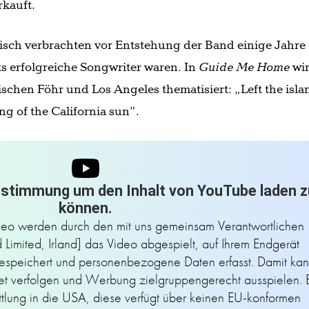
rkauft.
sch verbrachten vor Entstehung der Band einige Jahre
its erfolgreiche Songwriter waren. In
Guide Me Home
wi
ischen Föhr und Los Angeles thematisiert: „Left the isla
ng of the California sun”.
ustimmung um den Inhalt von YouTube laden z
können.
deo werden durch den mit uns gemeinsam Verantwortlichen
Limited, Irland] das Video abgespielt, auf Ihrem Endgerät
espeichert und personenbezogene Daten erfasst. Damit ka
net verfolgen und Werbung zielgruppengerecht ausspielen. 
ttlung in die USA, diese verfügt über keinen EU-konformen