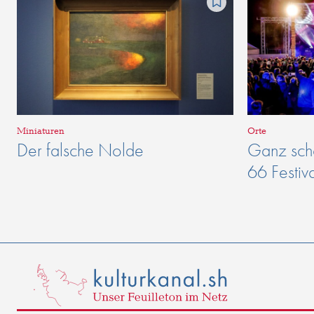
Miniaturen
Orte
Der falsche Nolde
Ganz schö
66 Festiv