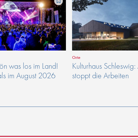
Orte
n was los im Land!
Kulturhaus Schleswig:
als im August 2026
stoppt die Arbeiten