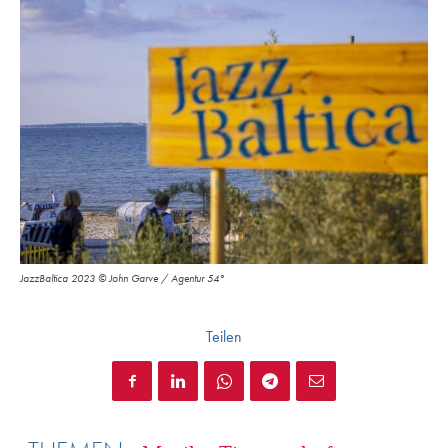
JazzBaltica 2023 © John Garve / Agentur 54°
Teilen