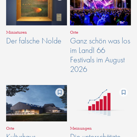
Miniaturen
Orte
Der falsche Nolde
Ganz schön was los
im Land! 66
Festivals im August
2026
Orte
Meinungen
Kulturhaus
Die unterschätzte