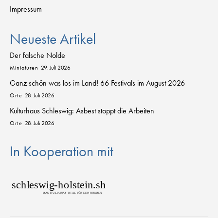
Impressum
Neueste Artikel
Der falsche Nolde
Miniaturen
29. Juli 2026
Ganz schön was los im Land! 66 Festivals im August 2026
Orte
28. Juli 2026
Kulturhaus Schleswig: Asbest stoppt die Arbeiten
Orte
28. Juli 2026
In Kooperation mit
sch
l
eswig
-
h
o
lstein.sh
D
AS
K
U
L
T
URPO
R
T
AL FÜR DEN NORDEN