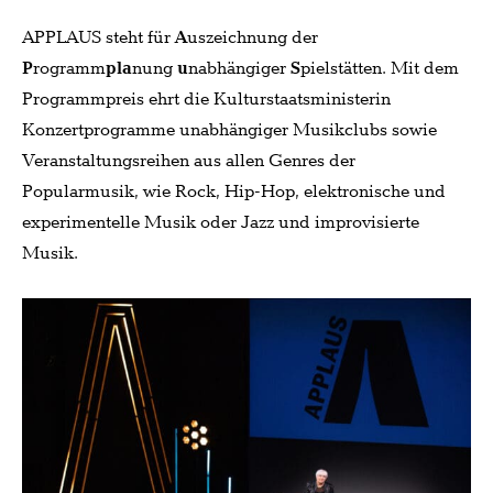
APPLAUS steht für
A
uszeichnung der
P
rogramm
pla
nung
u
nabhängiger
S
pielstätten. Mit dem
Programmpreis ehrt die Kulturstaatsministerin
Konzertprogramme unabhängiger Musikclubs sowie
Veranstaltungsreihen aus allen Genres der
Popularmusik, wie Rock, Hip-Hop, elektronische und
experimentelle Musik oder Jazz und improvisierte
Musik.