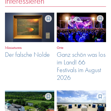
interessieren
Miniaturen
Orte
Der falsche Nolde
Ganz schön was los
im Land! 66
Festivals im August
2026