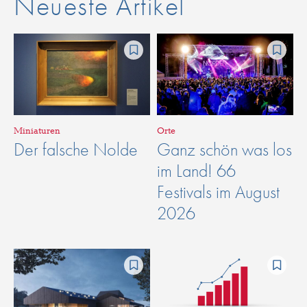
Neueste Artikel
Miniaturen
Orte
Der falsche Nolde
Ganz schön was los
im Land! 66
Festivals im August
2026