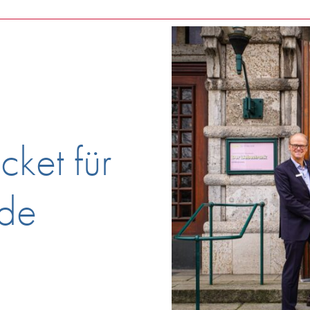
cket für
nde