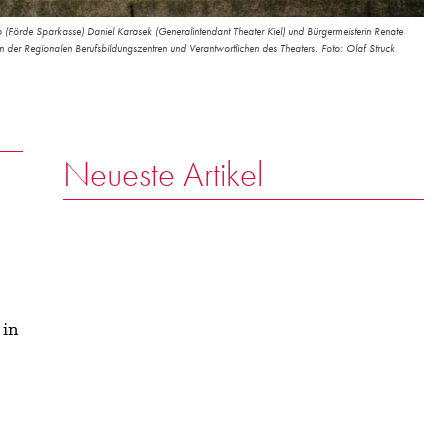
(Förde Sparkasse) Daniel Karasek (Generalintendant Theater Kiel) und Bürgermeisterin Renate
nnen der Regionalen Berufsbildungszentren und Verantwortlichen des Theaters. Foto: Olaf Struck
Neueste Artikel
l
 in