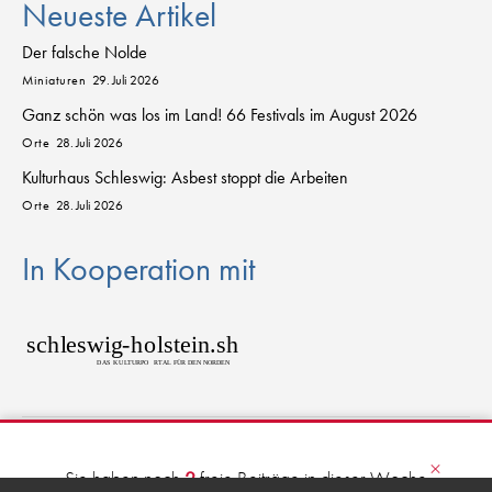
Neueste Artikel
Der falsche Nolde
Miniaturen
29. Juli 2026
Ganz schön was los im Land! 66 Festivals im August 2026
Orte
28. Juli 2026
Kulturhaus Schleswig: Asbest stoppt die Arbeiten
Orte
28. Juli 2026
In Kooperation mit
sch
l
eswig
-
h
o
lstein.sh
D
AS
K
U
L
T
URPO
R
T
AL FÜR DEN NORDEN
© 2026 kulturkanal.sh
×
Sie haben noch
2
freie Beiträge in dieser Woche