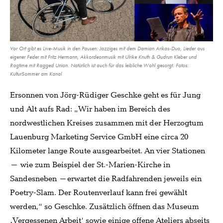
Vor Ort gibt es Live-Musik in den Pausen: Jazziges mit dem Damian Arikas-Duo, Lieder aus
eigener Feder mit Fritz Hermann, Akkordeonmusik mit Ulrike Knuth & Gudrun Kleber und
Ragtime mit Ragged Union. Natürlich ist auch für das leibliche Wohl gesorgt. Fotos:
KulturSommer am Kanal
Ersonnen von Jörg-Rüdiger Geschke geht es für Jung
und Alt aufs Rad: „Wir haben im Bereich des
nordwestlichen Kreises zusammen mit der Herzogtum
Lauenburg Marketing Service GmbH eine circa 20
Kilometer lange Route ausgearbeitet. An vier Stationen
– wie zum Beispiel der St.-Marien-Kirche in
Sandesneben –erwartet die Radfahrenden jeweils ein
Poetry-Slam. Der Routenverlauf kann frei gewählt
werden,“ so Geschke. Zusätzlich öffnen das Museum
‚Vergessenen Arbeit‘ sowie einige offene Ateliers abseits