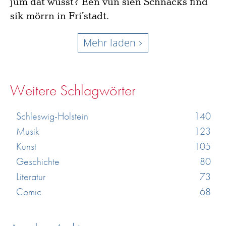
jüm dat wusst? Een vun sien Schnacks find´
sik mörrn in Fri´stadt.
Mehr laden
Weitere Schlagwörter
Schleswig-Holstein
140
Musik
123
Kunst
105
Geschichte
80
Literatur
73
Comic
68