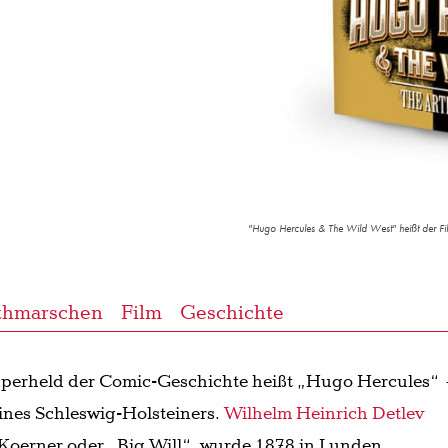
"Hugo Hercules & The Wild West" heißt der Fi
thmarschen
Film
Geschichte
Superheld der Comic-Geschichte heißt „Hugo Hercules“
ines Schleswig-Holsteiners.
Wilhelm Heinrich Detlev
 Koerner oder „Big Will“, wurde 1878 in Lunden,