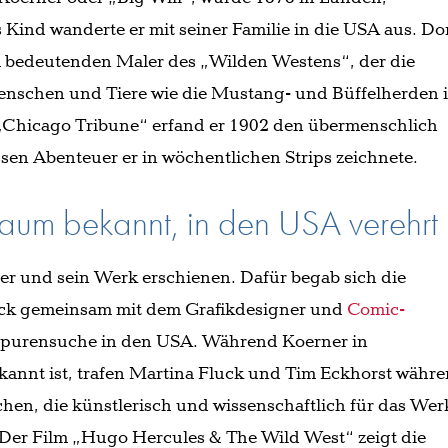
Kind wanderte er mit seiner Familie in die USA aus. Do
em bedeutenden Maler des „Wilden Westens“, der die
enschen und Tiere wie die Mustang- und Büffelherden 
e „Chicago Tribune“ erfand er 1902 den übermenschlich
sen Abenteuer er in wöchentlichen Strips zeichnete.
kaum bekannt, in den USA verehrt
ner und sein Werk erschienen. Dafür begab sich die
ck gemeinsam mit dem Grafikdesigner und
Comic-
Spurensuche in den USA. Während Koerner in
annt ist, trafen Martina Fluck und Tim Eckhorst währ
hen, die künstlerisch und wissenschaftlich für das Wer
Der Film „Hugo Hercules & The Wild West“ zeigt die