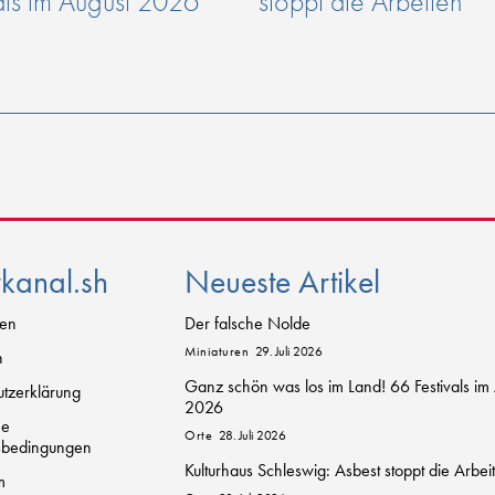
als im August 2026
stoppt die Arbeiten
rkanal.sh
Neueste Artikel
zen
Der falsche Nolde
Miniaturen
29. Juli 2026
n
Ganz schön was los im Land! 66 Festivals im
tzerklärung
2026
ne
Orte
28. Juli 2026
sbedingungen
Kulturhaus Schleswig: Asbest stoppt die Arbei
m