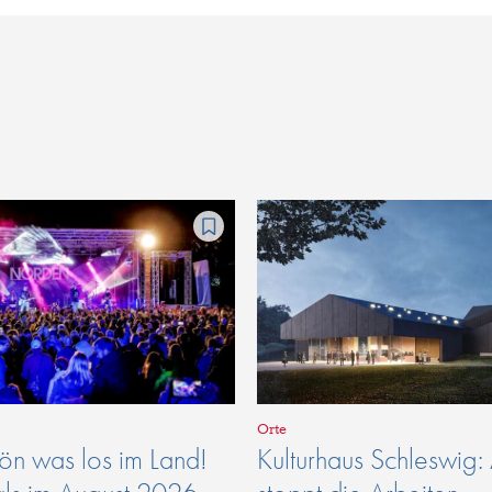
Orte
n was los im Land!
Kulturhaus Schleswig: