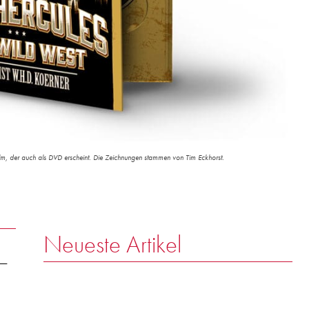
lm, der auch als DVD erscheint. Die Zeichnungen stammen von Tim Eckhorst.
Neueste Artikel
 –