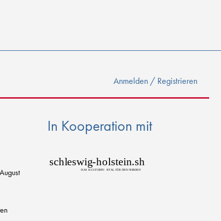
Anmelden / Registrieren
In Kooperation mit
sch
l
eswig
-
h
o
lstein.sh
 August
D
AS
K
U
L
T
URPO
R
T
AL FÜR DEN NORDEN
ten