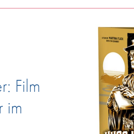
r: Film
r im