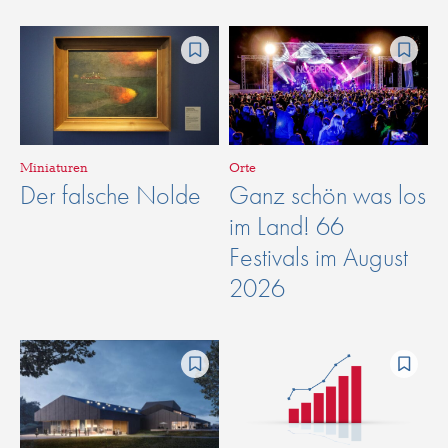
Miniaturen
Orte
Der falsche Nolde
Ganz schön was los
im Land! 66
Festivals im August
2026