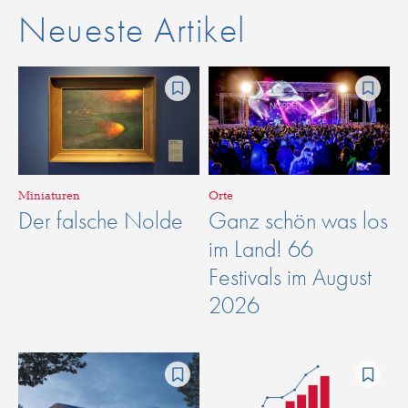
Neueste Artikel
Miniaturen
Orte
Der falsche Nolde
Ganz schön was los
im Land! 66
Festivals im August
2026