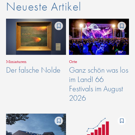
Neueste Artikel
Miniaturen
Orte
Der falsche Nolde
Ganz schön was los
im Land! 66
Festivals im August
2026