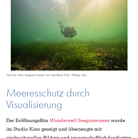
Taucher über Seegraswiesen von SeaStore Foto: Philipp Hoy
Meeresschutz durch
Visualisierung
Der Eröffnungsfilm
Wunderwelt Seegraswiesen
wurde
im Studio
Kino gezeigt und überzeugte mit
eindrucksvollen Bildern und wissenschaftlich fundierten