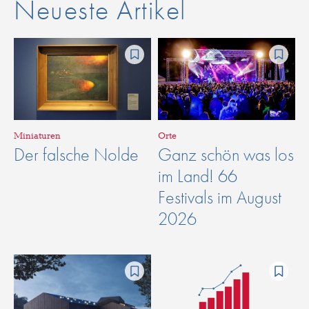
Neueste Artikel
Miniaturen
Orte
Der falsche Nolde
Ganz schön was los
im Land! 66
Festivals im August
2026