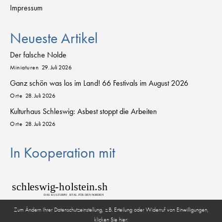
Impressum
Neueste Artikel
Der falsche Nolde
Miniaturen
29. Juli 2026
Ganz schön was los im Land! 66 Festivals im August 2026
Orte
28. Juli 2026
Kulturhaus Schleswig: Asbest stoppt die Arbeiten
Orte
28. Juli 2026
In Kooperation mit
sch
l
eswig
-
h
o
lstein.sh
D
AS
K
U
L
T
URPO
R
T
AL FÜR DEN NORDEN
Zum Ändern Ihrer Datenschutzeinstellung, z.B. Erteilung oder Widerruf von Einwilligungen,
klicken Sie hier: