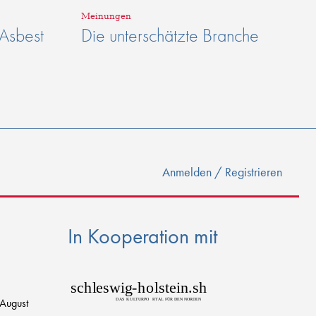
Meinungen
 Asbest
Die unterschätzte Branche
Anmelden / Registrieren
In Kooperation mit
sch
l
eswig
-
h
o
lstein.sh
 August
D
AS
K
U
L
T
URPO
R
T
AL FÜR DEN NORDEN