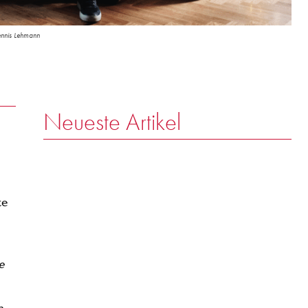
nnis Lehmann
Neueste Artikel
te
e