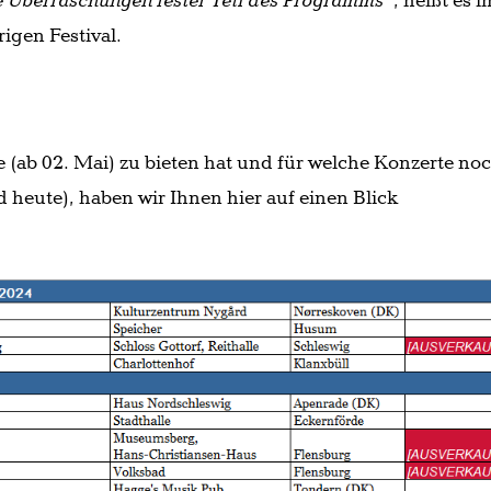
 Überraschungen fester Teil des Programms“
, heißt es i
igen Festival.
.
te (ab 02. Mai) zu bieten hat und für welche Konzerte no
d heute), haben wir Ihnen hier auf einen Blick