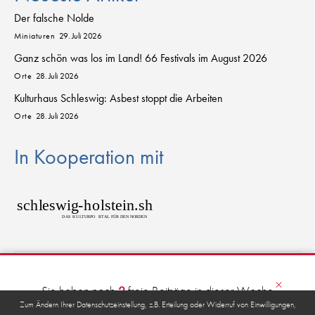
Der falsche Nolde
Miniaturen
29. Juli 2026
Ganz schön was los im Land! 66 Festivals im August 2026
Orte
28. Juli 2026
Kulturhaus Schleswig: Asbest stoppt die Arbeiten
Orte
28. Juli 2026
In Kooperation mit
sch
l
eswig
-
h
o
lstein.sh
D
AS
K
U
L
T
URPO
R
T
AL FÜR DEN NORDEN
© 2026 kulturkanal.sh
×
Sie haben noch
2
freie Beiträge in dieser Woche
übrig.
Zum Ändern Ihrer Datenschutzeinstellung, z.B. Erteilung oder Widerruf von Einwilligungen,