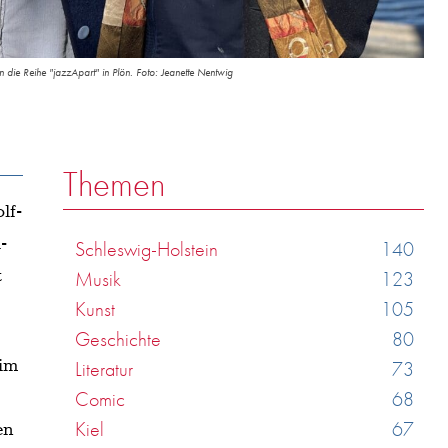
ie Reihe "jazzApart" in Plön. Foto: Jeanette Nentwig
Themen
lf-
-
Schleswig-Holstein
140
t
Musik
123
Kunst
105
Geschichte
80
 im
Literatur
73
Comic
68
Kiel
67
en