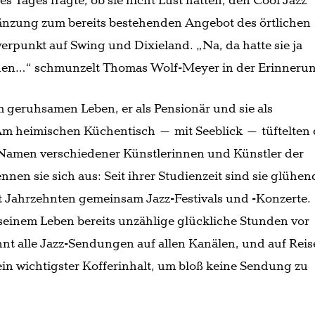
nes Tages fragte, ob sie nicht Lust hätten, den Cool Jazz
gänzung zum bereits bestehenden Angebot des örtlichen
rpunkt auf Swing und Dixieland. „Na, da hatte sie ja
den…“ schmunzelt Thomas Wolf-Meyer in der Erinneru
m geruhsamen Leben, er als Pensionär und sie als
 Am heimischen Küchentisch – mit Seeblick – tüftelten 
t Namen verschiedener Künstlerinnen und Künstler der
nnen sie sich aus: Seit ihrer Studienzeit sind sie glühen
it Jahrzehnten gemeinsam Jazz-Festivals und -Konzerte.
einem Leben bereits unzählige glückliche Stunden vor
nnt alle Jazz-Sendungen auf allen Kanälen, und auf Rei
sein wichtigster Kofferinhalt, um bloß keine Sendung zu