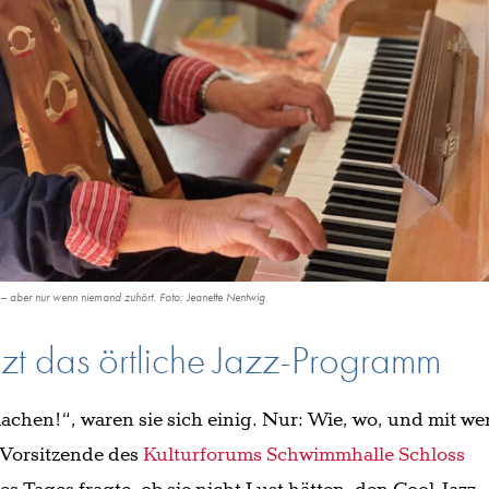
– aber nur wenn niemand zuhört. Foto: Jeanette Nentwig
zt das örtliche Jazz-Programm
chen!“, waren sie sich einig. Nur: Wie, wo, und mit w
e Vorsitzende des
Kulturforums Schwimmhalle Schloss