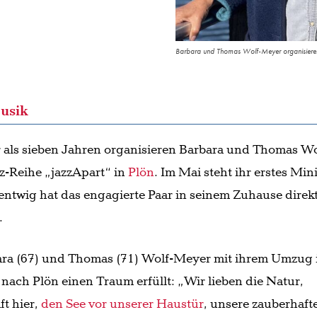
Barbara und Thomas Wolf-Meyer organisieren d
usik
r als sieben Jahren organisieren Barbara und Thomas Wo
z-Reihe „jazzApart“ in
Plön
. Im Mai steht ihr erstes Mini
Nentwig hat das engagierte
Paar in seinem Zuhause
direk
.
bara (67) und Thomas (71) Wolf-Meyer mit ihrem Umzug
ach Plön einen Traum erfüllt: „Wir lieben die Natur,
t hier,
den See vor unserer Haustür
, unsere zauberhaft