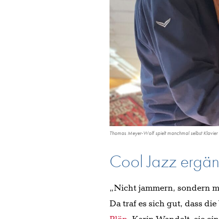
Thomas Meyer-Wolf spielt manchmal selbst Klavier 
Cool Jazz ergän
„Nicht jammern, sondern ma
Da traf es sich gut, dass di