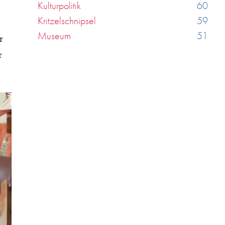
Kulturpolitik
60
Kritzelschnipsel
59
Museum
51
r
r