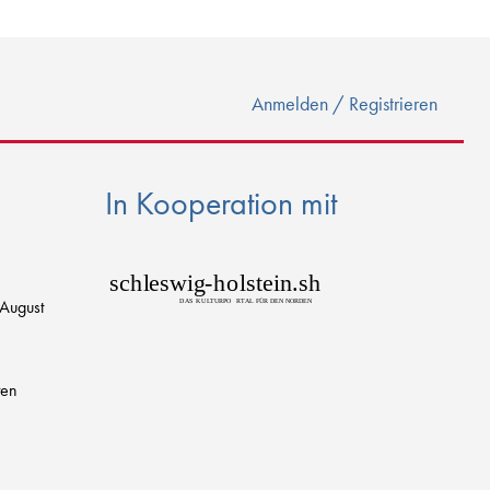
Anmelden / Registrieren
In Kooperation mit
sch
l
eswig
-
h
o
lstein.sh
 August
D
AS
K
U
L
T
URPO
R
T
AL FÜR DEN NORDEN
ten