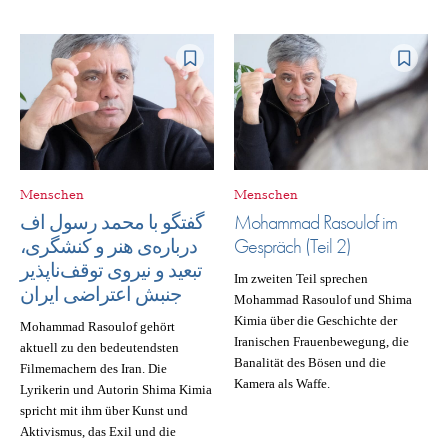
Menschen
Menschen
گفتگو با محمد رسول اف
Mohammad Rasoulof im
درباره‌ی هنر و کنشگری،
Gespräch (Teil 2)
تبعید و نیروی توقف‌ناپذیر
Im zweiten Teil sprechen
جنبش اعتراضی ایران
Mohammad Rasoulof und Shima
Kimia über die Geschichte der
Mohammad Rasoulof gehört
Iranischen Frauenbewegung, die
aktuell zu den bedeutendsten
Banalität des Bösen und die
Filmemachern des Iran. Die
Kamera als Waffe.
Lyrikerin und Autorin Shima Kimia
spricht mit ihm über Kunst und
Aktivismus, das Exil und die