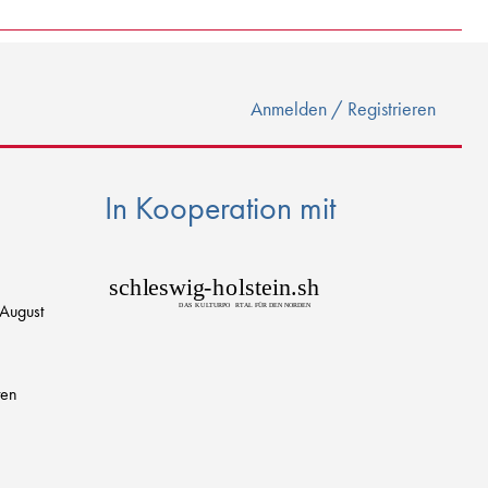
Anmelden / Registrieren
In Kooperation mit
sch
l
eswig
-
h
o
lstein.sh
 August
D
AS
K
U
L
T
URPO
R
T
AL FÜR DEN NORDEN
ten