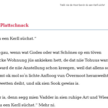
Trekk nie de Hoot bevör du een Kerll süchst
Plattschnack
 een Kerll süchst.“
 gau, wenn wat Godes oder wat Schönes op em töven
ke Wohnung jüs ankieken hett, de dat niie Tohuus war
ward de niie Anstellung schon kreegen, weil dat allens s
t ok mol so´n lichte Anfloog vun Övermoot heranweiht
tten deiht, und sik sien Sook gewiss is.
 is, denn segg mien Vadder in sien ruhige Art und Wies
u een Kerll süchst.“ Mehr ni.