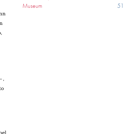
Museum
51
enn
un
o,
–,
to
pel