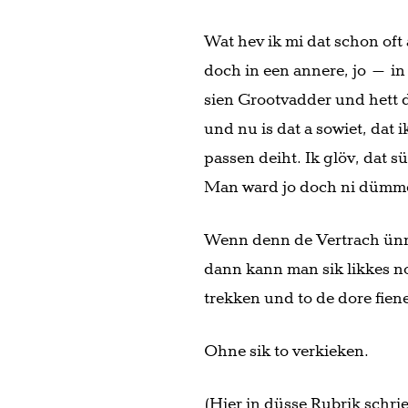
Wat hev ik mi dat schon o
doch in een annere, jo – i
sien Grootvadder und hett 
und nu is dat a sowiet, dat
passen deiht. Ik glöv, dat 
Man ward jo doch ni dümme
Wenn denn de Vertrach ünne
dann kann man sik likkes no
trekken und to de dore fien
Ohne sik to verkieken.
(Hier in düsse Rubrik schrie