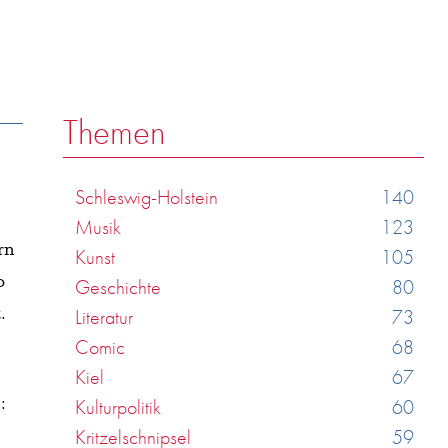
Themen
Schleswig-Holstein
140
Musik
123
rn
Kunst
105
o
Geschichte
80
.
Literatur
73
Comic
68
Kiel
67
:
Kulturpolitik
60
Kritzelschnipsel
59