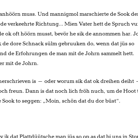
ft anhöörn muss. Und mannigmol marschierte de Sook d
n de verkeehrte Richtung… Mien Vater hett de Spruch v
de ok oft höörn musst, bevör he sik de annommen har. J
 ik de dore Schnack sülm gebruuken do, wenn dat jüs so
sünd de Erfohrungen de man mit de Johrn sammelt hett.
r mit de Johrn.
rschrieven is – oder worum sik dat ok dreihen deiht 
ch freun. Dann is dat noch lich fröh nuch, um de Hoot 
e Sook to seggen: „Moin, schön dat du dor büst“.
v ik dat Plattdüütsche man jüs so op as dat bi uns in Sto