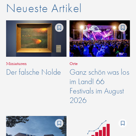
Neueste Artikel
Miniaturen
Orte
Der falsche Nolde
Ganz schön was los
im Land! 66
Festivals im August
2026