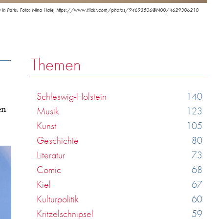
dou in Paris. Foto: Nina Hale, https://www.flickr.com/photos/94693506@N00/4629306210
Themen
Schleswig-Holstein
140
en
Musik
123
Kunst
105
Geschichte
80
Literatur
73
Comic
68
Kiel
67
Kulturpolitik
60
Kritzelschnipsel
59