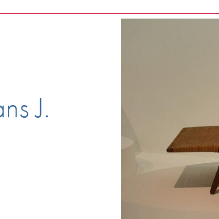
ns J.