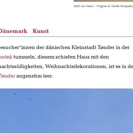
Stuhl von Hans J. Wegner im Centre Pompi
Dänemark
Kunst
esucher*innen der dänischen Kleinstadt Tønder in der
potek
tummeln, diesem schiefen Haus mit den
chtssüßigkeiten, Weihnachtsdekorationen, ist es in d
Tønder
angenehm leer.