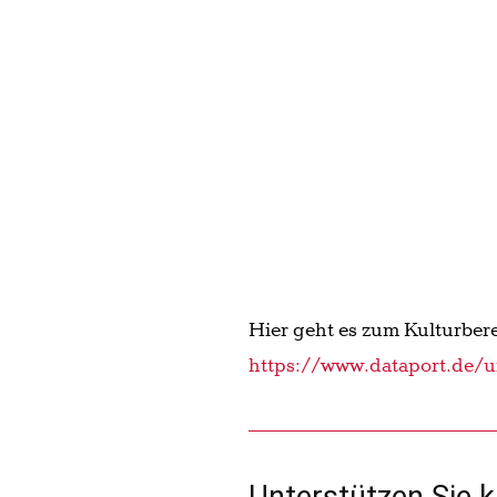
Unterstützen Sie k
– für eine lebendi
Vielen Dank, dass Sie kulturk
bringt Ihnen spannende Inhalte
unserer Region.
Um weiterhin unabhängige und
Unterstützung.
Mit einer freiwilligen Zahlung
Ort zu fördern.
Jeder Beitrag zählt – machen