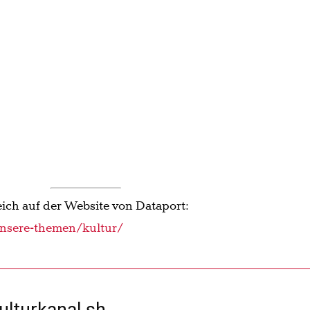
ulturkanal.sh
ge Kulturszene
anal.sh nutzen. Unser Online-Feuilleton für Schleswig-Holste
 und aktuelle Berichte über das vielfältige kulturelle Leben 
 hochwertige Inhalte anbieten zu können, brauchen wir Ih
 helfen Sie uns, durch unsere Berichterstattung die Kultur vo
 Sie mit und stärken Sie die regionale Kultur!
jetzt unterstützen