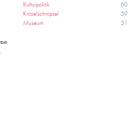
Kulturpolitik
60
Kritzelschnipsel
59
Museum
51
ene
.