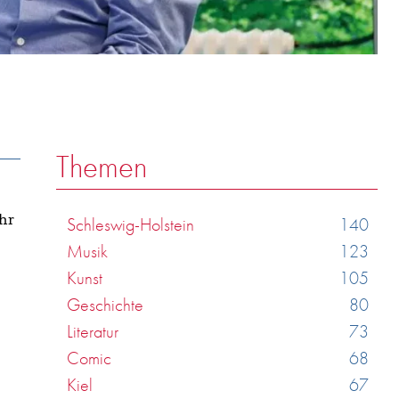
Themen
ahr
Schleswig-Holstein
140
Musik
123
Kunst
105
Geschichte
80
Literatur
73
Comic
68
Kiel
67