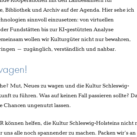
ende Kooperationen mit den Landesämtern für
, Bibliothek und Archiv auf der Agenda. Hier sehe ich
hnologien sinnvoll einzusetzen: von virtuellen
er Fundstätten bis zur KI-gestützten Analyse
meinsam wollen wir Kulturgüter nicht nur bewahren,
ringen – zugänglich, verständlich und nahbar.
wagen!
che? Mut, Neues zu wagen und die Kultur Schleswig-
kunft zu führen. Was auf keinen Fall passieren sollte? D
die Chancen ungenutzt lassen.
R können helfen, die Kultur Schleswig-Holsteins nicht 
ür uns alle noch spannender zu machen. Packen wir’s a