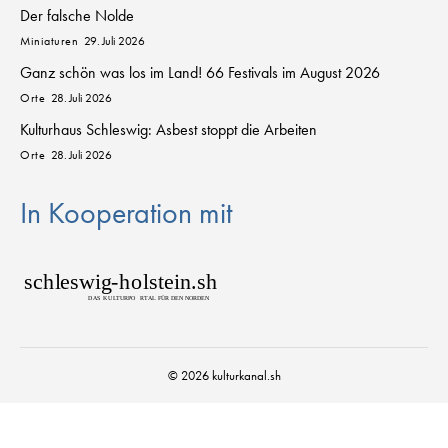
Der falsche Nolde
Miniaturen
29. Juli 2026
Ganz schön was los im Land! 66 Festivals im August 2026
Orte
28. Juli 2026
Kulturhaus Schleswig: Asbest stoppt die Arbeiten
Orte
28. Juli 2026
In Kooperation mit
sch
l
eswig
-
h
o
lstein.sh
D
AS
K
U
L
T
URPO
R
T
AL FÜR DEN NORDEN
© 2026 kulturkanal.sh