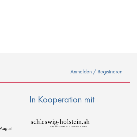
Anmelden / Registrieren
In Kooperation mit
sch
l
eswig
-
h
o
lstein.sh
 August
D
AS
K
U
L
T
URPO
R
T
AL FÜR DEN NORDEN