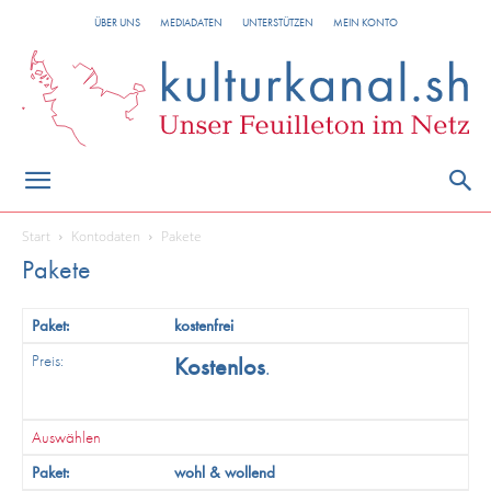
ÜBER UNS
MEDIADATEN
UNTERSTÜTZEN
MEIN KONTO
Start
Kontodaten
Pakete
Pakete
kostenfrei
Kostenlos
.
Auswählen
wohl & wollend