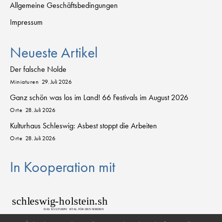
Allgemeine Geschäftsbedingungen
Impressum
Neueste Artikel
Der falsche Nolde
Miniaturen
29. Juli 2026
Ganz schön was los im Land! 66 Festivals im August 2026
Orte
28. Juli 2026
Kulturhaus Schleswig: Asbest stoppt die Arbeiten
Orte
28. Juli 2026
In Kooperation mit
sch
l
eswig
-
h
o
lstein.sh
D
AS
K
U
L
T
URPO
R
T
AL FÜR DEN NORDEN