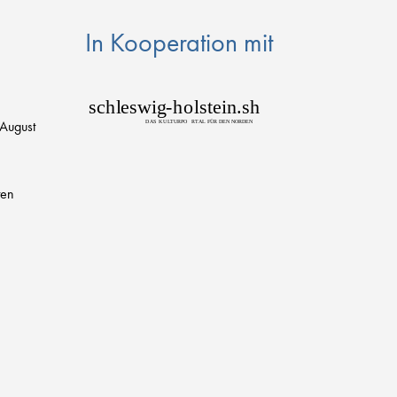
In Kooperation mit
sch
l
eswig
-
h
o
lstein.sh
 August
D
AS
K
U
L
T
URPO
R
T
AL FÜR DEN NORDEN
ten