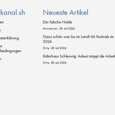
rkanal.sh
Neueste Artikel
zen
Der falsche Nolde
Miniaturen
29. Juli 2026
n
Ganz schön was los im Land! 66 Festivals im
tzerklärung
2026
ne
Orte
28. Juli 2026
sbedingungen
Kulturhaus Schleswig: Asbest stoppt die Arbei
m
Orte
28. Juli 2026