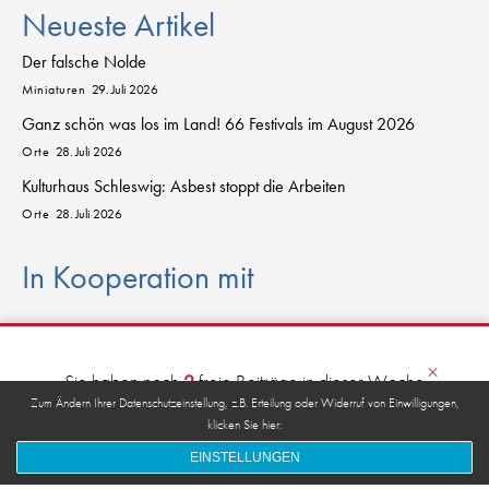
Neueste Artikel
Der falsche Nolde
Miniaturen
29. Juli 2026
Ganz schön was los im Land! 66 Festivals im August 2026
Orte
28. Juli 2026
Kulturhaus Schleswig: Asbest stoppt die Arbeiten
Orte
28. Juli 2026
In Kooperation mit
sch
l
eswig
-
h
o
lstein.sh
×
D
AS
K
U
L
T
URPO
R
T
AL FÜR DEN NORDEN
Sie haben noch
2
freie Beiträge in dieser Woche
übrig.
Zum Ändern Ihrer Datenschutzeinstellung, z.B. Erteilung oder Widerruf von Einwilligungen,
klicken Sie hier:
anmelden
kostenfrei registrieren
© 2026 kulturkanal.sh
EINSTELLUNGEN