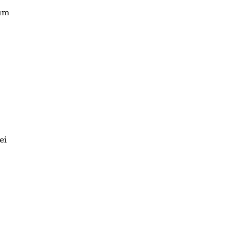
 um
ei