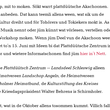
p, mit to moken. Sökt warrt plattdüütsche Akschoonen.
 anbeden. Dat kann teemli allens ween, wat sik um de
ltur dreiht und för Tohörers und Tokiekers mokt is. As
 Musik nennt oder jüm künnt wat vörlesen, vertellen od
 ´n Workshop moken. Wenn jüm Deel vun de Akschoon we
t to´n 15. Juni mit Ideen bi dat Plattdüütsche Zentrum i
r und wietere Informatschonen find jüm
hier in´t Nett
.
de
Plattdüütsch Zentrum – Landsdeel Schleswig
alleen
imatvereen Landschop Angeln
, de
Heimatvereen
lholmer Heimatbund
, de
Kulturstiftung des Kreises
 Kriesdagspräsident Walter Behrens is Schirmholer.
t, wat in de Oktober allens tosommen kummt. Villich fall