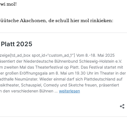
 wi mol!
düütsche Akschonen, de schull hier mol rinkieken: