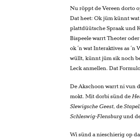
Nu röppt de Vereen dorto o
Dat heet: Ok jüm künnt wat
plattdüütsche Spraak und Ku
Bispeele warrt Theoter oder
ok ´n wat Interaktives as
wüllt, künnt jüm sik noch be
Leck anmellen. Dat Formulo
De Akschoon warrt ni vun 
mokt. Mit dorbi sünd de
He
Slewigsche Geest
, de
Stape
Schleswig-Flensburg
und de
Wi sünd a nieschierig op da