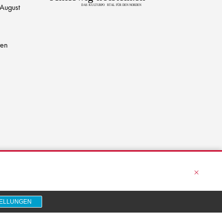
 August
D
AS
K
U
L
T
URPO
R
T
AL FÜR DEN NORDEN
ten
×
TELLUNGEN