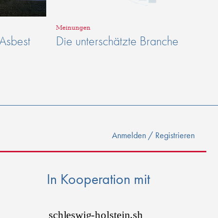
Meinungen
 Asbest
Die unterschätzte Branche
Anmelden / Registrieren
In Kooperation mit
sch
l
eswig
-
h
o
lstein.sh