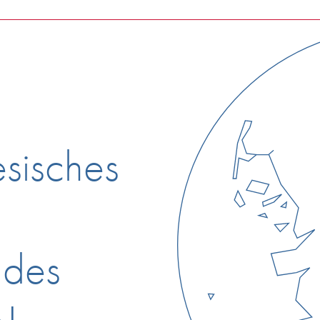
esisches
d des