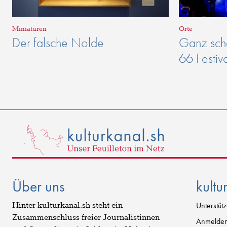
Miniaturen
Orte
Der falsche Nolde
Ganz schö
66 Festiv
Über uns
kultu
Hinter kulturkanal.sh steht ein
Unterstüt
Zusammenschluss freier Journalistinnen
Anmelde