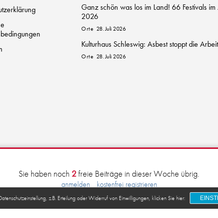
Ganz schön was los im Land! 66 Festivals im
tzerklärung
2026
ne
Orte
28. Juli 2026
sbedingungen
Kulturhaus Schleswig: Asbest stoppt die Arbei
m
Orte
28. Juli 2026
Sie haben noch
2
freie Beiträge in dieser Woche übrig.
anmelden
kostenfrei registrieren
© 2026 kulturkanal.sh
tenschutzeinstellung, z.B. Erteilung oder Widerruf von Einwilligungen, klicken Sie hier:
EINS