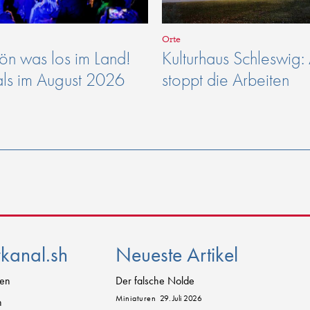
Orte
n was los im Land!
Kulturhaus Schleswig:
als im August 2026
stoppt die Arbeiten
rkanal.sh
Neueste Artikel
zen
Der falsche Nolde
Miniaturen
29. Juli 2026
n