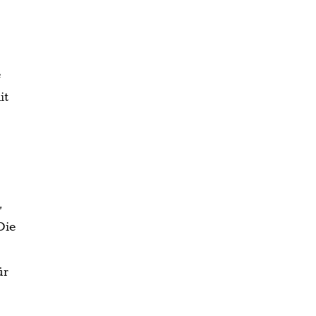
e
it
,
Die
ür