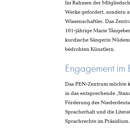
Im Rahmen der Mitgliedscha
Werke gefordert, sondern au
Wissenschaftler. Das Zentru
101-jährige Marie Tångeberg
kurdische Sängerin Nûdem D
bedrohten Künstlern.
Engagement im B
Das PEN-Zentrum möchte kün
in das entsprechende ‚Stan
Förderung des Niederdeutsc
Spracherhalt und die Litera
Sprachrechte im Präsidium.