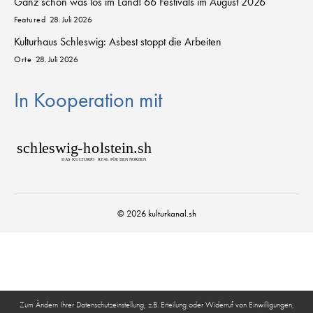
Ganz schön was los im Land! 66 Festivals im August 2026
Featured
28. Juli 2026
Kulturhaus Schleswig: Asbest stoppt die Arbeiten
Orte
28. Juli 2026
In Kooperation mit
sch
l
eswig
-
h
o
lstein.sh
D
AS
K
U
L
T
URPO
R
T
AL FÜR DEN NORDEN
© 2026 kulturkanal.sh
Zum Ändern Ihrer Datenschutzeinstellung, z.B. Erteilung oder Widerruf von Einwilligungen,