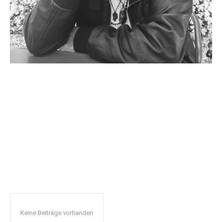
Menschen im
Kulturbetrieb: Lyriker
Tim Tensfeld
Keine Beiträge vorhanden