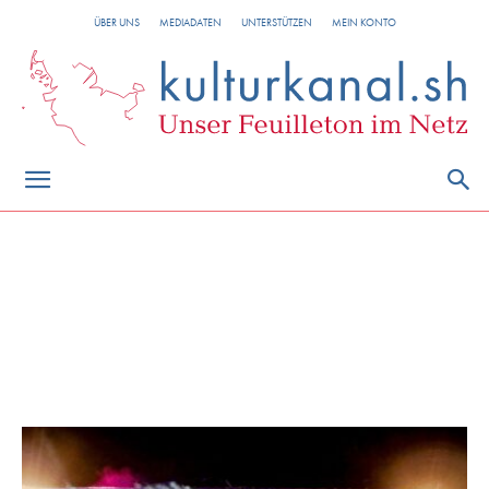
ÜBER UNS
MEDIADATEN
UNTERSTÜTZEN
MEIN KONTO
FEATURED
Hintergründe
Kulturkanal
Meinungen
Meldungen