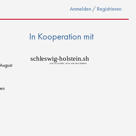
Anmelden / Registrieren
In Kooperation mit
sch
l
eswig
-
h
o
lstein.sh
 August
D
AS
K
U
L
T
URPO
R
T
AL FÜR DEN NORDEN
ten