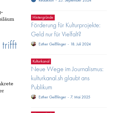
Redaktion
-
25. September 2024
g-
Hintergründe
biläum
Förderung für Kulturprojekte:
Geld nur für Vielfalt?
rifft
Esther Geißlinger
-
18. Juli 2024
Kulturkanal
Neue Wege im Journalismus:
kulturkanal.sh glaubt ans
nkrete
Publikum
er
Esther Geißlinger
-
7. Mai 2025