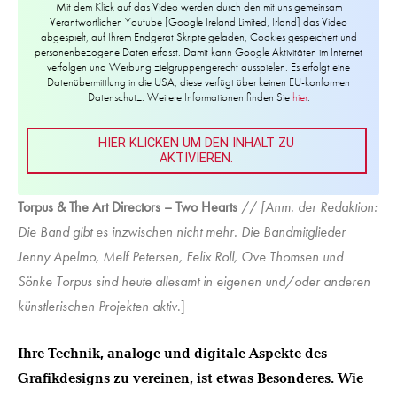
Mit dem Klick auf das Video werden durch den mit uns gemeinsam
Verantwortlichen Youtube [Google Ireland Limited, Irland] das Video
abgespielt, auf Ihrem Endgerät Skripte geladen, Cookies gespeichert und
personenbezogene Daten erfasst. Damit kann Google Aktivitäten im Internet
verfolgen und Werbung zielgruppengerecht ausspielen. Es erfolgt eine
Datenübermittlung in die USA, diese verfügt über keinen EU-konformen
Datenschutz. Weitere Informationen finden Sie
hier
.
HIER KLICKEN UM DEN INHALT ZU
AKTIVIEREN.
Torpus & The Art Directors – Two Hearts
//
[Anm. der Redaktion:
Die Band gibt es inzwischen nicht mehr. Die Bandmitglieder
Jenny Apelmo, Melf Petersen, Felix Roll, Ove Thomsen und
Sönke Torpus sind heute allesamt in eigenen und/oder anderen
künstlerischen Projekten aktiv
.]
Ihre Technik, analoge und digitale Aspekte des
Grafikdesigns zu vereinen, ist etwas Besonderes. Wie