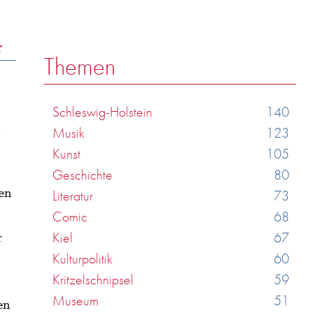
r
Themen
Schleswig-Holstein
140
n
Musik
123
Kunst
105
Geschichte
80
den
Literatur
73
Comic
68
Kiel
67
r
Kulturpolitik
60
Kritzelschnipsel
59
Museum
51
en