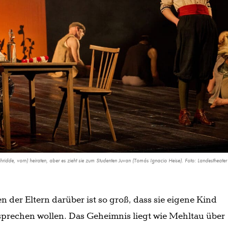
ridde, vorn) heiraten, aber es zieht sie zum Studenten Juvan (Tomás Ignacio Heise). Foto: Landestheate
 der Eltern darüber ist so groß, dass sie eigene Kind
prechen wollen. Das Geheimnis liegt wie Mehltau über