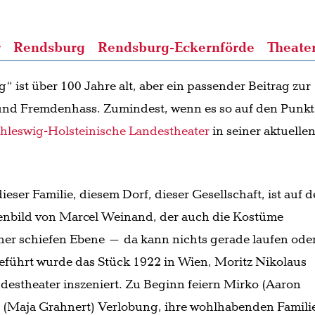
r
Rendsburg
Rendsburg-Eckernförde
Theate
 ist über 100 Jahre alt, aber ein passender Beitrag zur
nd Fremdenhass. Zumindest, wenn es so auf den Punkt
hleswig-Holsteinische Landestheater
in seiner aktuelle
ieser Familie, diesem Dorf, dieser Gesellschaft, ist auf 
nenbild von Marcel Weinand, der auch die Kostüme
iner schiefen Ebene – da kann nichts gerade laufen ode
eführt wurde das Stück 1922 in Wien, Moritz Nikolaus
destheater inszeniert. Zu Beginn feiern Mirko (Aaron
a (Maja Grahnert) Verlobung, ihre wohlhabenden Famili