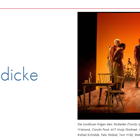
dicke
Die Landlosen folgen dem Studenten (Tomás Ig
Weinand, Carolin Pook MIT Maja Grahnert, Il
Rafael Schridde, Felix Ströbel, Tom Wild; Stati