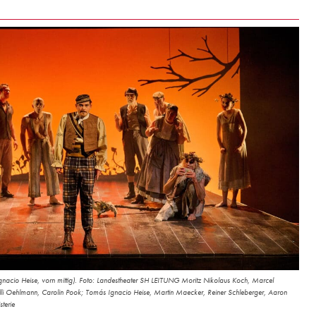
nacio Heise, vorn mittig). Foto: Landestheater SH LEITUNG Moritz Nikolaus Koch, Marcel
li Oehlmann, Carolin Pook; Tomás Ignacio Heise, Martin Maecker, Reiner Schleberger, Aaron
sterie