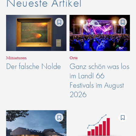
Neueste Artikel
Miniaturen
Orte
Der falsche Nolde
Ganz schön was los
im Land! 66
Festivals im August
2026