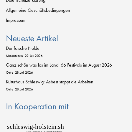
Datenschutzerklärung
Allgemeine Geschäftsbedingungen
Impressum
Neueste Artikel
Der falsche Nolde
Miniaturen
29. Juli 2026
Ganz schön was los im Land! 66 Festivals im August 2026
Orte
28. Juli 2026
Kulturhaus Schleswig: Asbest stoppt die Arbeiten
Orte
28. Juli 2026
In Kooperation mit
sch
l
eswig
-
h
o
lstein.sh
D
AS
K
U
L
T
URPO
R
T
AL FÜR DEN NORDEN