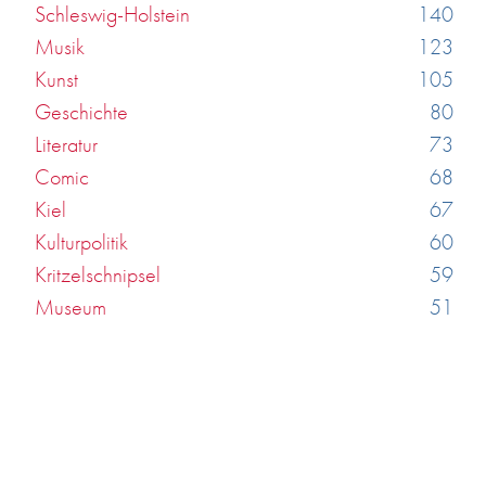
Schleswig-Holstein
140
Musik
123
Kunst
105
Geschichte
80
Literatur
73
Comic
68
Kiel
67
Kulturpolitik
60
Kritzelschnipsel
59
Museum
51