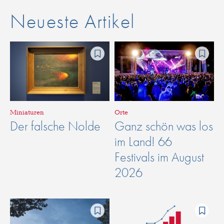
Neueste Artikel
Miniaturen
Orte
Der falsche Nolde
Ganz schön was los
im Land! 66
Festivals im August
2026