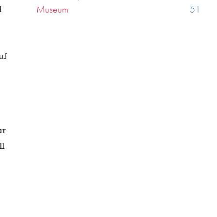
Museum
51
d
uf
ur
ll