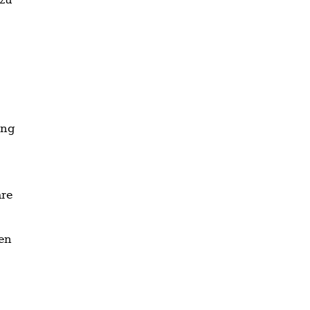
 zu
ung
re
en