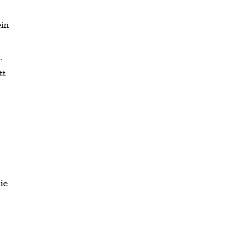
ein
.
tt
ie