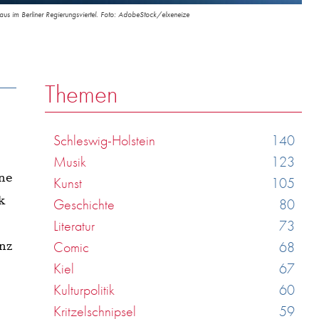
s im Berliner Regierungsviertel. Foto: AdobeStock/elxeneize
Themen
Schleswig-Holstein
140
Musik
123
ne
Kunst
105
k
Geschichte
80
Literatur
73
anz
Comic
68
Kiel
67
Kulturpolitik
60
Kritzelschnipsel
59