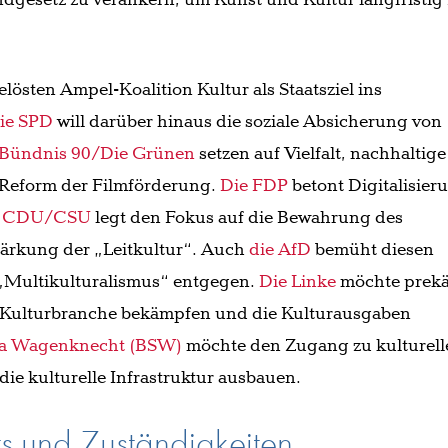
undgesetz zu verankern, um Kunst und Kultur langfristig
elösten Ampel-Koalition Kultur als Staatsziel ins
ie SPD
will darüber hinaus die soziale Absicherung von
Bündnis 90/Die Grünen
setzen auf Vielfalt, nachhaltige
 Reform der Filmförderung.
Die FDP
betont Digitalisier
e CDU/CSU
legt den Fokus auf die Bewahrung des
Stärkung der „Leitkultur“. Auch
die AfD
bemüht diesen
m „Multikulturalismus“ entgegen.
Die Linke
möchte prekä
 Kulturbranche bekämpfen und die Kulturausgaben
ra Wagenknecht (BSW)
möchte den Zugang zu kulturell
ie kulturelle Infrastruktur ausbauen.
s und Zuständigkeiten