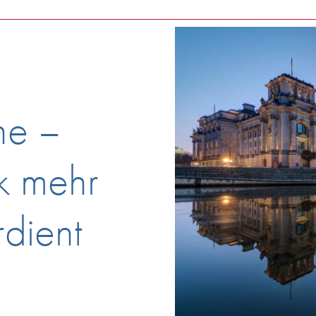
he –
k mehr
dient