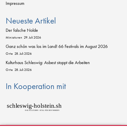
Impressum
Neueste Artikel
Der falsche Nolde
Miniaturen
29. Juli 2026
Ganz schön was los im Land! 66 Festivals im August 2026
Orte
28. Juli 2026
Kulturhaus Schleswig: Asbest stoppt die Arbeiten
Orte
28. Juli 2026
In Kooperation mit
sch
l
eswig
-
h
o
lstein.sh
D
AS
K
U
L
T
URPO
R
T
AL FÜR DEN NORDEN