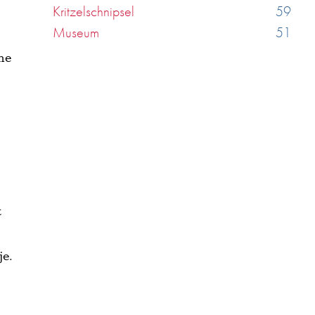
Kritzelschnipsel
59
Museum
51
äne
t
je.