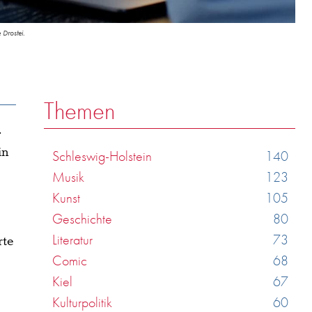
 Drostei.
Themen
.
in
Schleswig-Holstein
140
Musik
123
Kunst
105
Geschichte
80
Literatur
73
rte
Comic
68
Kiel
67
Kulturpolitik
60