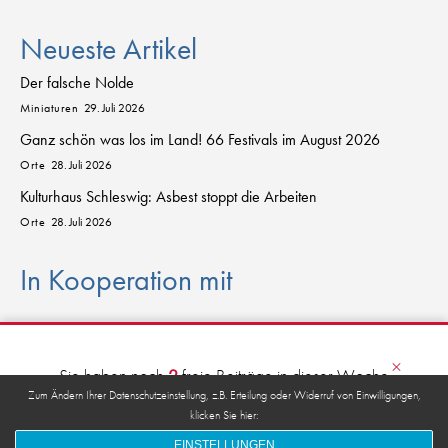
Neueste Artikel
Der falsche Nolde
Miniaturen
29. Juli 2026
Ganz schön was los im Land! 66 Festivals im August 2026
Orte
28. Juli 2026
Kulturhaus Schleswig: Asbest stoppt die Arbeiten
Orte
28. Juli 2026
In Kooperation mit
sch
l
eswig
-
h
o
lstein.sh
×
D
AS
K
U
L
T
URPO
R
T
AL FÜR DEN NORDEN
Sie haben noch
2
freie Beiträge in dieser Woche
übrig.
Zum Ändern Ihrer Datenschutzeinstellung, z.B. Erteilung oder Widerruf von Einwilligungen,
klicken Sie hier:
anmelden
kostenfrei registrieren
© 2026 kulturkanal.sh
EINSTELLUNGEN