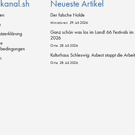
rkanal.sh
Neueste Artikel
zen
Der falsche Nolde
Miniaturen
29. Juli 2026
n
Ganz schön was los im Land! 66 Festivals im
tzerklärung
2026
ne
Orte
28. Juli 2026
sbedingungen
Kulturhaus Schleswig: Asbest stoppt die Arbei
m
Orte
28. Juli 2026