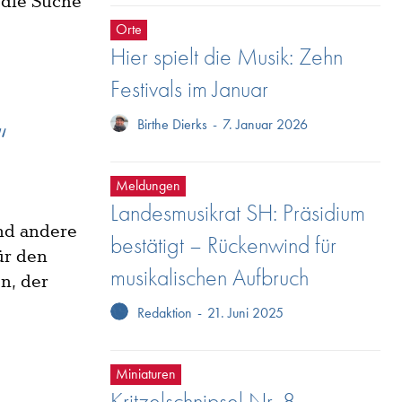
 die Suche
Orte
Hier spielt die Musik: Zehn
Festivals im Januar
Birthe Dierks
-
7. Januar 2026
“
Meldungen
Landesmusikrat SH: Präsidium
und andere
bestätigt – Rückenwind für
ür den
musikalischen Aufbruch
n, der
Redaktion
-
21. Juni 2025
Miniaturen
Kritzelschnipsel Nr. 8