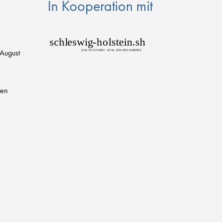
In Kooperation mit
sch
l
eswig
-
h
o
lstein.sh
 August
D
AS
K
U
L
T
URPO
R
T
AL FÜR DEN NORDEN
ten