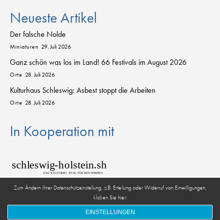
Neueste Artikel
Der falsche Nolde
Miniaturen
29. Juli 2026
Ganz schön was los im Land! 66 Festivals im August 2026
Orte
28. Juli 2026
Kulturhaus Schleswig: Asbest stoppt die Arbeiten
Orte
28. Juli 2026
In Kooperation mit
sch
l
eswig
-
h
o
lstein.sh
D
AS
K
U
L
T
URPO
R
T
AL FÜR DEN NORDEN
Zum Ändern Ihrer Datenschutzeinstellung, z.B. Erteilung oder Widerruf von Einwilligungen,
klicken Sie hier:
© 2026 kulturkanal.sh
EINSTELLUNGEN