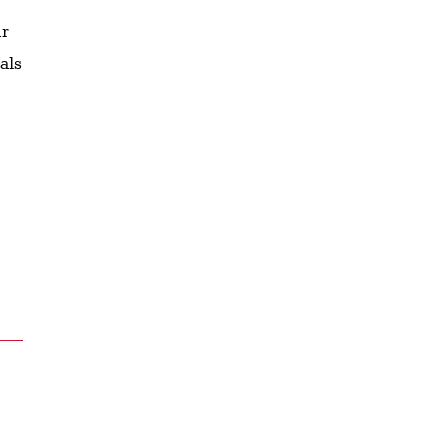
ur
als