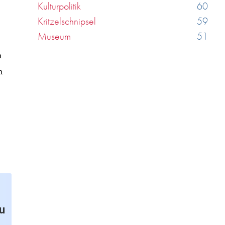
Kulturpolitik
60
Kritzelschnipsel
59
Museum
51
m
n
u