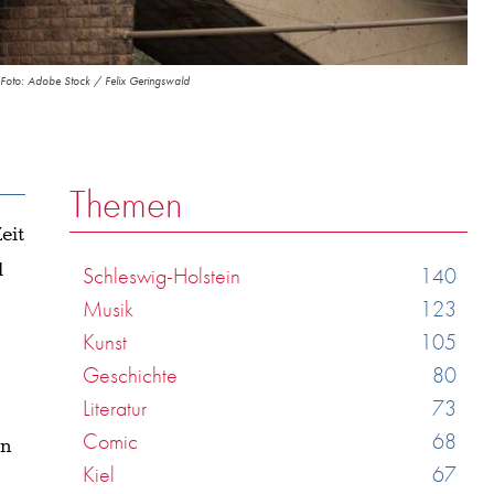
n. Foto: Adobe Stock / Felix Geringswald
Themen
eit
l
Schleswig-Holstein
140
Musik
123
Kunst
105
Geschichte
80
Literatur
73
Comic
68
en
Kiel
67