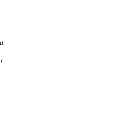
t.
m?
.